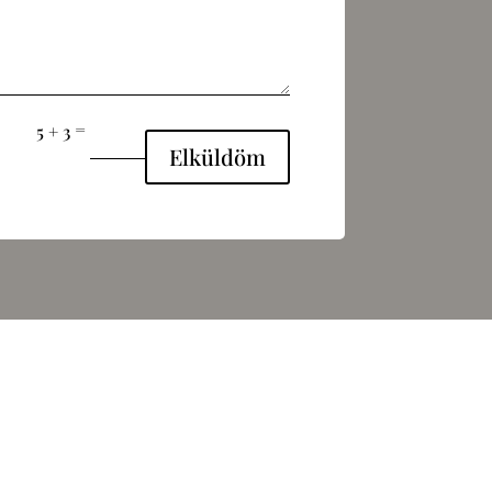
=
5 + 3
Elküldöm