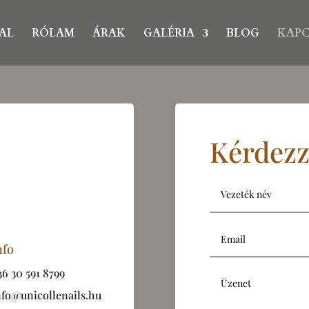
AL
RÓLAM
ÁRAK
GALÉRIA
BLOG
KAP
at
Kérdezz
…
nfo
36 30 591 8799
nfo@unicollenails.hu