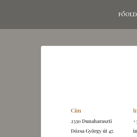
FŐOLD
Kapcsol
Szetettel várlak
Cím
I
2330 Dunaharaszti
+
Dózsa György út 47.
i